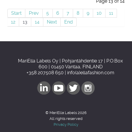
Page 13 of 14
Start
Prev
5
6
7
8
9
10
11
12
13
14
Next
End
MariElla Labels Oy | Pohjantähdentie 17 | P.O.Box
600 | 01450 Vantaa, FINLAND
+358 207508 650 | info(a)ellafashion.com
© MariElla Labels 2026
All rights reserved
Privacy Policy