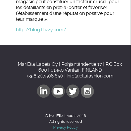
magasin peut constituer un facteur crucial pour
les détaillants en prêt-à-porter et favoriser
l’établissement d’une réputation positive pour
leur marque ».
http://blog.fitizzy.com/
MariElla Labels Oy | Pohjantähdentie 17 | P.O.Box
600 | 01450 Vantaa, FINLAND
+358 207508 650 | info(a)ellafashion.com
© MariElla Labels 2026
All rights reserved
Privacy Policy